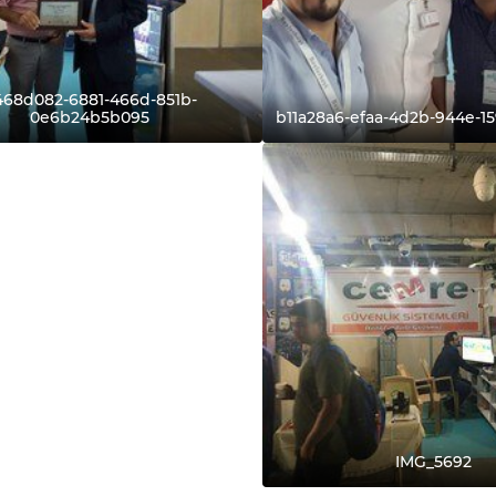
468d082-6881-466d-851b-
0e6b24b5b095
b11a28a6-efaa-4d2b-944e-1
IMG_5692