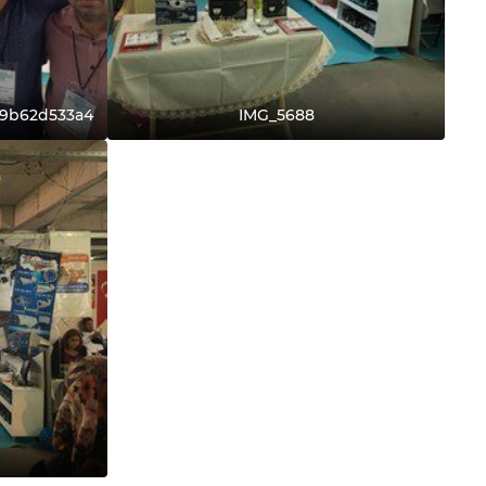
59b62d533a4
IMG_5688