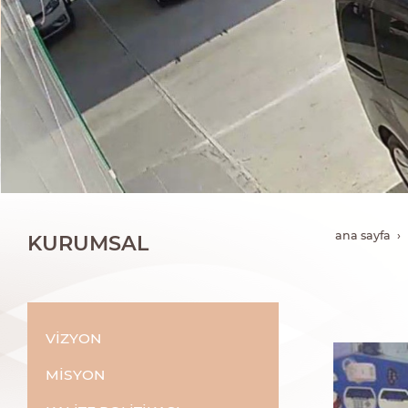
ana sayfa
KURUMSAL
VİZYON
MİSYON