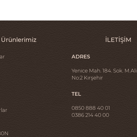
Ürünlerimiz
İLETİŞİM
ar
ADRES
Yenice Mah. 184. Sok. M.Ali
No:2 Kırşehir
TEL
0850 888 40 01
lar
0386 214 40 00
80N