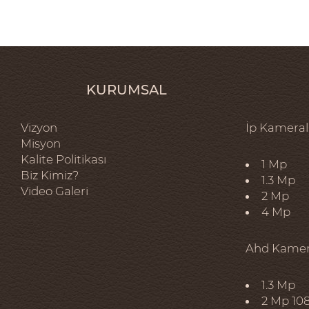
KURUMSAL
Vizyon
İp Kameral
Misyon
Kalite Politikası
1 Mp
Biz Kimiz?
1.3 Mp
Video Galeri
2 Mp
4 Mp
Ahd Kamer
1.3 Mp
2 Mp 10