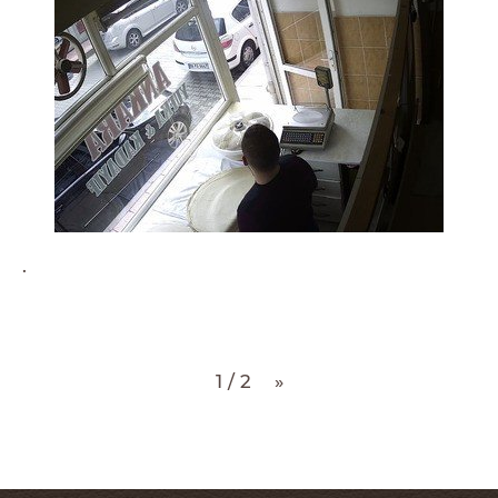
.
1 / 2
»