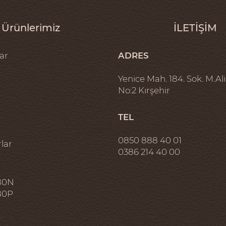
Ürünlerimiz
İLETİŞİM
ar
ADRES
Yenice Mah. 184. Sok. M.Ali
No:2 Kırşehir
TEL
0850 888 40 01
lar
0386 214 40 00
80N
80P