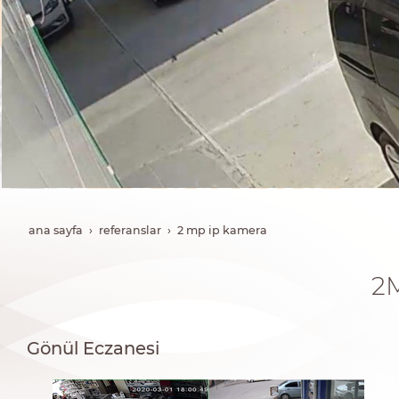
ana sayfa
referanslar
2 mp i̇p kamera
2
Gönül Eczanesi