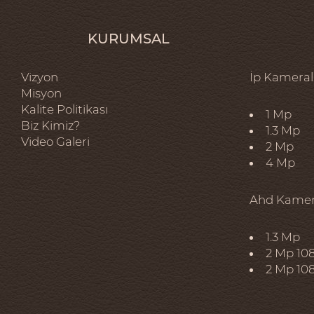
KURUMSAL
Vizyon
İp Kameral
Misyon
Kalite Politikası
1 Mp
Biz Kimiz?
1.3 Mp
Video Galeri
2 Mp
4 Mp
Ahd Kamer
1.3 Mp
2 Mp 10
2 Mp 10